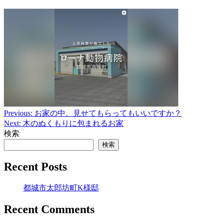
Previous:
お家の中、見せてもらってもいいですか？
投
Next:
木のぬくもりに包まれるお家
稿
検索
ナ
検索
ビ
Recent Posts
ゲ
都城市太郎坊町K様邸
ー
シ
Recent Comments