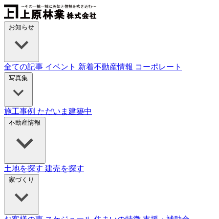
Skip
to
content
お知らせ
全ての記事
イベント
新着不動産情報
コーポレート
写真集
施工事例
ただいま建築中
不動産情報
土地を探す
建売を探す
家づくり