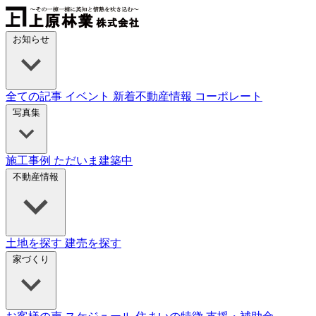
Skip
to
content
お知らせ
全ての記事
イベント
新着不動産情報
コーポレート
写真集
施工事例
ただいま建築中
不動産情報
土地を探す
建売を探す
家づくり