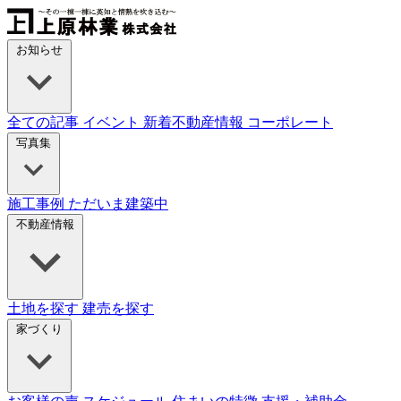
Skip
to
content
お知らせ
全ての記事
イベント
新着不動産情報
コーポレート
写真集
施工事例
ただいま建築中
不動産情報
土地を探す
建売を探す
家づくり