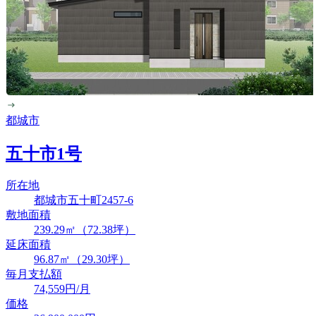
都城市
五十市1号
所在地
都城市五十町2457-6
敷地面積
239.29㎡（72.38坪）
延床面積
96.87㎡（29.30坪）
毎月支払額
74,559
円/月
価格