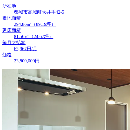
所在地
都城市高城町大井手42-5
敷地面積
294.86㎡（89.19坪）
延床面積
81.56㎡（24.67坪）
毎月支払額
65,967
円/月
価格
23,800,000
円