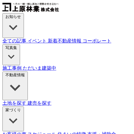
Skip
to
content
お知らせ
全ての記事
イベント
新着不動産情報
コーポレート
写真集
施工事例
ただいま建築中
不動産情報
土地を探す
建売を探す
家づくり