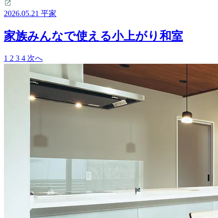
2026.05.21
平家
家族みんなで使える小上がり和室
1
2
3
4
次へ